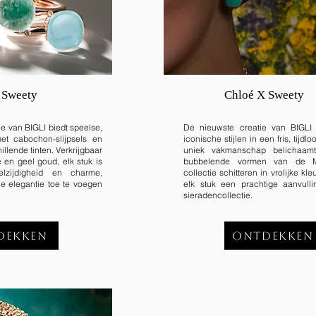
 Sweety
Chloé X Sweety
ie van BIGLI biedt speelse,
De nieuwste creatie van BIGLI 
met cabochon-slijpsels en
iconische stijlen in een fris, tijdl
illende tinten. Verkrijgbaar
uniek vakmanschap belichaamt
e en geel goud, elk stuk is
bubbelende vormen van de M
lzijdigheid en charme,
collectie schitteren in vrolijke kl
e elegantie toe te voegen
elk stuk een prachtige aanvull
sieradencollectie.
dekken
Ontdekken