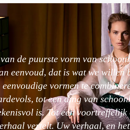
 van de puurste vorm van schoonh
n eenvoud, dat is wat we willen 
 eenvoudige vormen te combineren
ardevols, tot een ding van schoon
kenisvol is. Tot een voortreffelijk
rhaal vertelt. Uw verhaal, en he