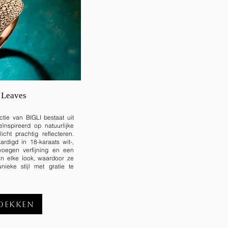
 Leaves
tie van BIGLI bestaat uit
ïnspireerd op natuurlijke
cht prachtig reflecteren.
rdigd in 18-karaats wit-,
voegen verfijning en een
an elke look, waardoor ze
nieke stijl met gratie te
dekken