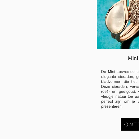
Mini
De Mini Leaves-collec
elegante sieraden, ge
bladvormen die het li
Deze sieraden, vervaa
rosé- en geelgoud, 
vleugje natuur toe a
perfect zijn om je u
presenteren.
Ont