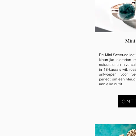
Mini
De Mini Sweet-collect
kleurrijke sieraden 
natuurstenen in versch
in 18-karaats wit, roz
ontworpen voor vee
perfect om een vleugj
aan elke outfit.
Ont