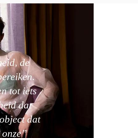
eid, de
bereiken.
 tot iets
heid dat
 object dat
t onze”