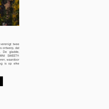
verenigt twee
oos ontwerp, dat
. De gladde,
INI SWEETY-
euren, waardoor
ing is op elke